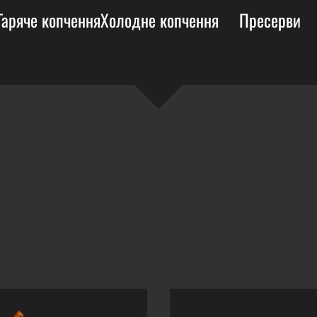
Гаряче копчення
Холодне копчення
Пресерви