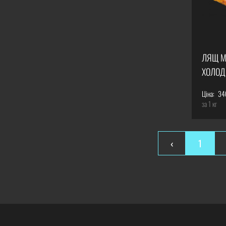
ЛЯЩ М
ХОЛОД
Ціна:
34
за 1 кг
‹
1