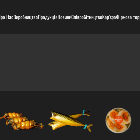
ро Нас
Виробництво
Продукція
Новини
Співробітництво
Кар'єра
Фірмова тор