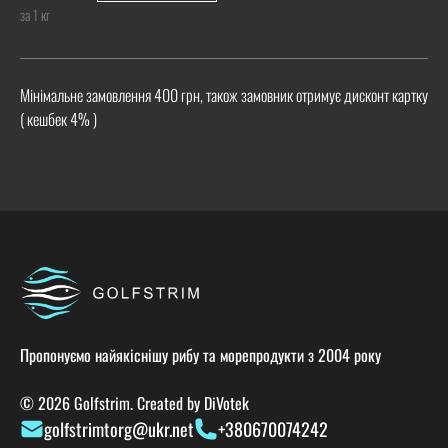
за 1 кг
Мінімальне замовлення 400 грн, також замовник отримує дисконт картку
( кешбек 4% )
Пропонуємо найякіснішу рибу та морепродукти з 2004 року
© 2026 Golfstrim. Created by
DiVotek
golfstrimtorg@ukr.net
+380670074242