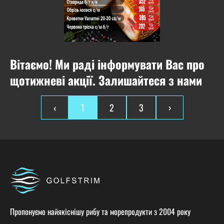
Вітаємо! Ми раді інформувати Вас про
щотижневі акції. Залишайтеся з нами
та насолоджуйтесь найкращими
‹
1
2
3
›
пропозиціями.
Пропонуємо найякіснішу рибу та морепродукти з 2004 року