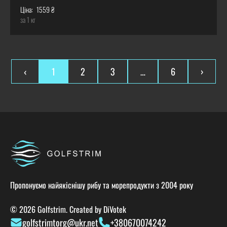
Ціна:
1559 ₴
за 1 кг
‹
1
2
3
…
6
›
Пропонуємо найякіснішу рибу та морепродукти з 2004 року
© 2026 Golfstrim. Created by
DiVotek
golfstrimtorg@ukr.net
+380670074242