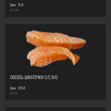
Ціна:
75 ₴
за 1 шт
ЛОСОСЬ ШМАТОЧКИ С/С В/О
Ціна:
720 ₴
за 1 кг