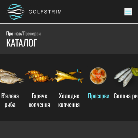
Про нас
/
Пресерви
КАТАЛОГ
В'ялена
Гаряче
Холодне
Пресерви
Солона ри
риба
копчення
копчення