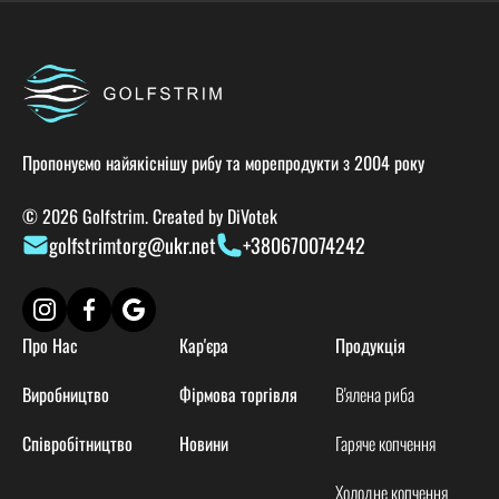
Пропонуємо найякіснішу рибу та морепродукти з 2004 року
© 2026 Golfstrim. Created by
DiVotek
golfstrimtorg@ukr.net
+380670074242
Про Нас
Кар'єра
Продукція
Виробництво
Фірмова торгівля
В'ялена риба
Співробітництво
Новини
Гаряче копчення
Холодне копчення