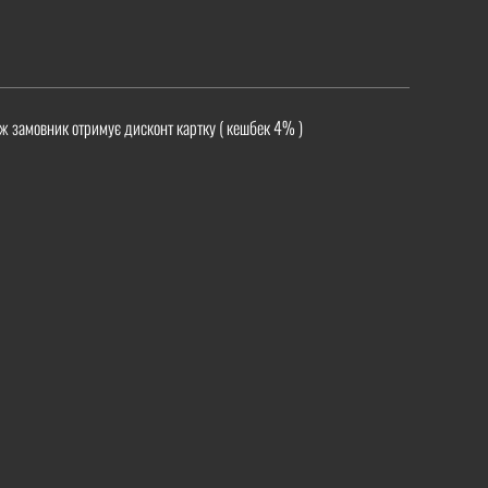
ж замовник отримує дисконт картку ( кешбек 4% )