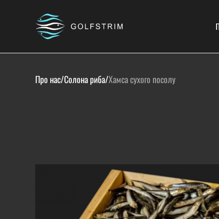
П
Про нас
/
Солона риба
/
Хамса сухого посолу