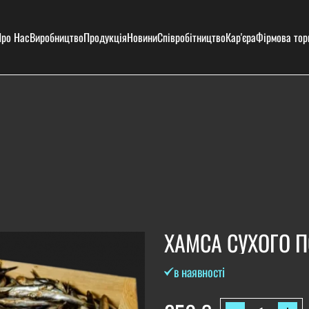
ро Нас
Виробництво
Продукція
Новини
Співробітництво
Кар'єра
Фірмова тор
ХАМСА СУХОГО 
в наявності