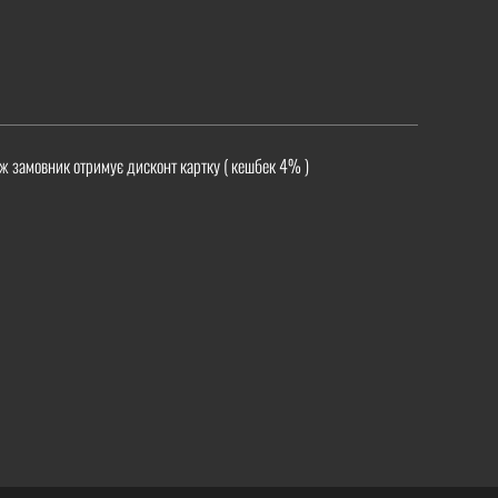
ж замовник отримує дисконт картку ( кешбек 4% )