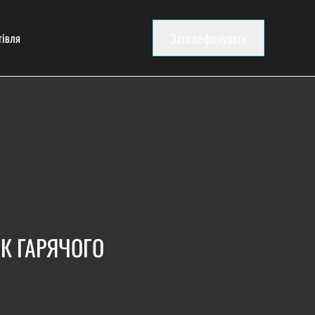
Зателефонувати
гівля
К ГАРЯЧОГО