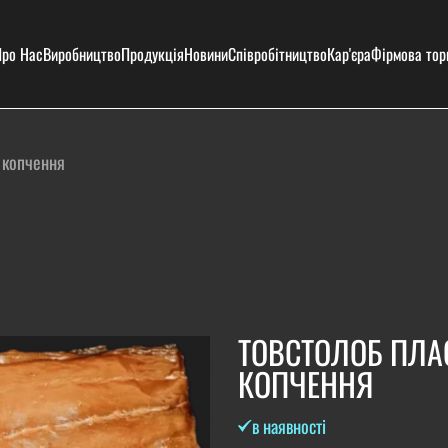
ро Нас
Виробництво
Продукція
Новини
Співробітництво
Кар'єра
Фірмова тор
 копчення
ТОВСТОЛОБ ПЛА
КОПЧЕННЯ
в наявності