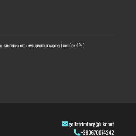
ж замовник отримує дисконт картку ( кешбек 4% )
golfstrimtorg@ukr.net
+380670074242