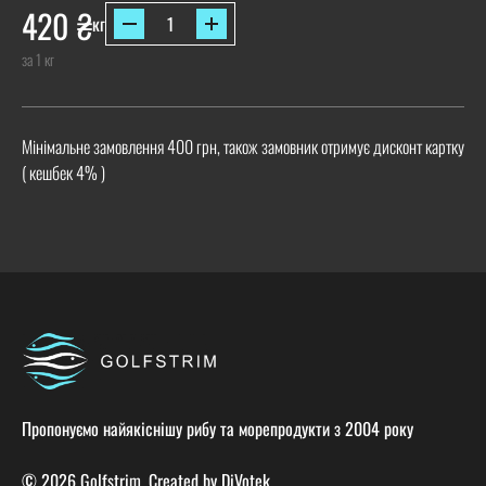
420
₴
кг
за 1 кг
Мінімальне замовлення 400 грн, також замовник отримує дисконт картку
( кешбек 4% )
Пропонуємо найякіснішу рибу та морепродукти з 2004 року
© 2026 Golfstrim. Created by
DiVotek