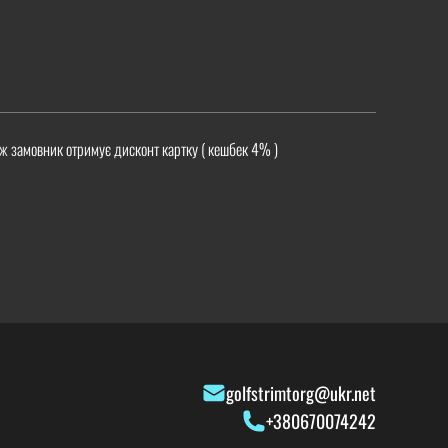
ж замовник отримує дисконт картку ( кешбек 4% )
golfstrimtorg@ukr.net
+380670074242