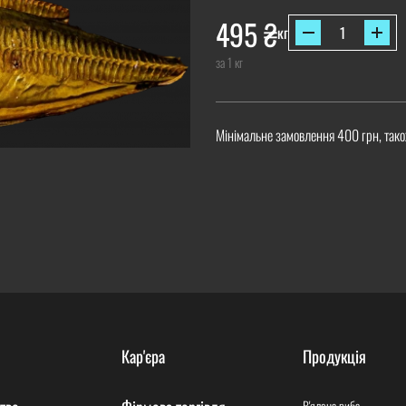
495
₴
кг
за 1 кг
Мінімальне замовлення 400 грн, тако
Кар'єра
Продукція
В'ялена риба