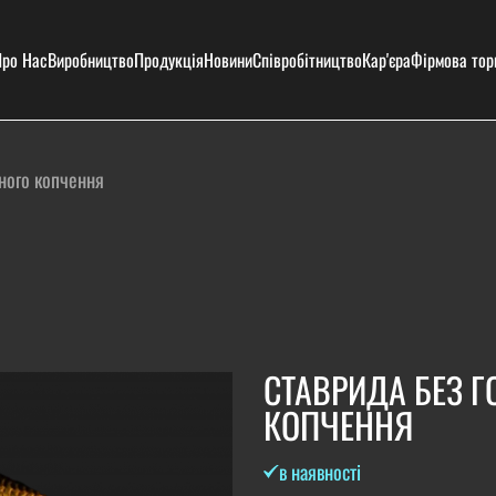
ро Нас
Виробництво
Продукція
Новини
Співробітництво
Кар'єра
Фірмова тор
ного копчення
СТАВРИДА БЕЗ 
КОПЧЕННЯ
в наявності