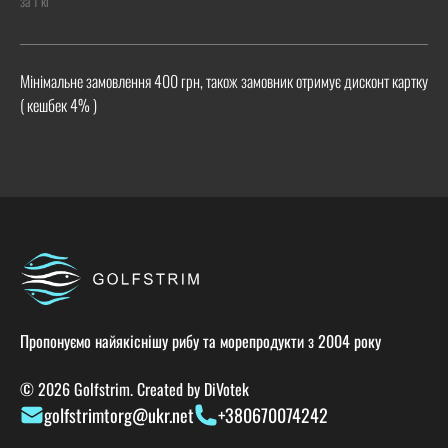
за 1 кг
Мінімальне замовлення 400 грн, також замовник отримує дисконт картку
( кешбек 4% )
Пропонуємо найякіснішу рибу та морепродукти з 2004 року
© 2026 Golfstrim. Created by
DiVotek
golfstrimtorg@ukr.net
+380670074242