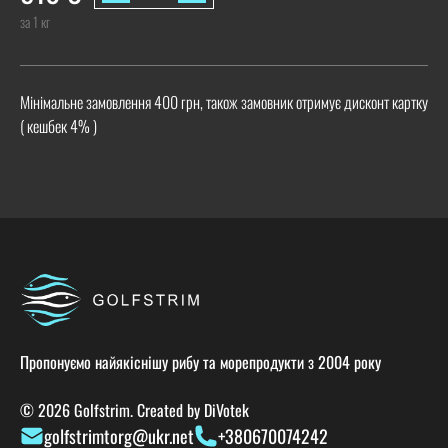
за 1 кг
Мінімальне замовлення 400 грн, також замовник отримує дисконт картку
( кешбек 4% )
Пропонуємо найякіснішу рибу та морепродукти з 2004 року
© 2026 Golfstrim. Created by
DiVotek
golfstrimtorg@ukr.net
+380670074242