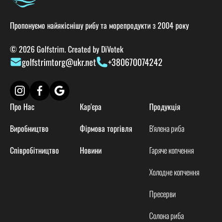
Пропонуємо найякіснішу рибу та морепродукти з 2004 року
© 2026 Golfstrim. Created by
DiVotek
golfstrimtorg@ukr.net
+380670074242
Про Нас
Кар'єра
Продукція
Виробництво
Фірмова торгівля
В'ялена риба
Співробітництво
Новини
Гаряче копчення
Холодне копчення
Пресерви
Солона риба