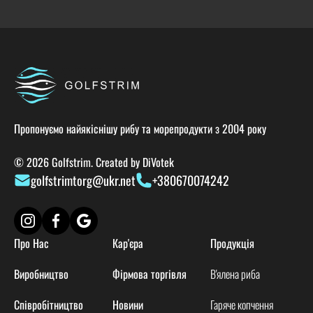
Пропонуємо найякіснішу рибу та морепродукти з 2004 року
© 2026 Golfstrim. Created by
DiVotek
golfstrimtorg@ukr.net
+380670074242
Про Нас
Кар'єра
Продукція
Виробництво
Фірмова торгівля
В'ялена риба
Співробітництво
Новини
Гаряче копчення