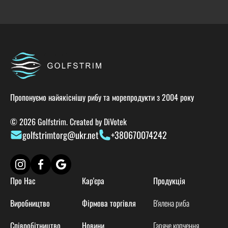
Пропонуємо найякіснішу рибу та морепродукти з 2004 року
© 2026 Golfstrim. Created by
DiVotek
golfstrimtorg@ukr.net
+380670074242
Про Нас
Кар'єра
Продукція
Виробництво
Фірмова торгівля
В'ялена риба
Співробітництво
Новини
Гаряче копчення