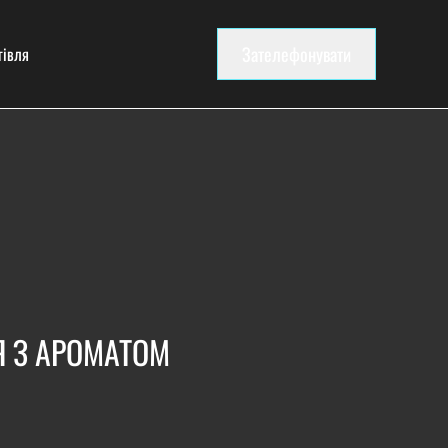
Зателефонувати
гівля
Я З АРОМАТОМ