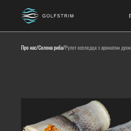
П
Про нас
/
Солона риба
/
Рулет оселедця з ароматом духм