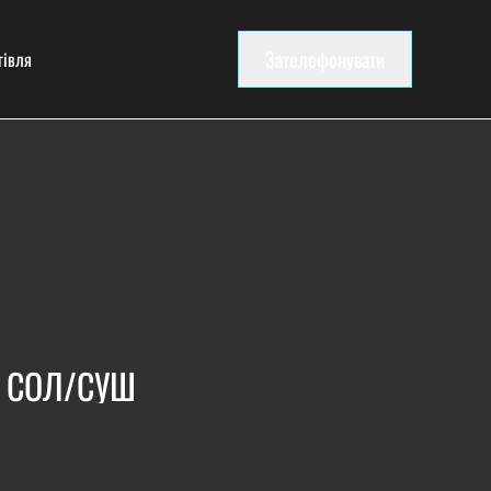
Зателефонувати
гівля
К СОЛ/СУШ