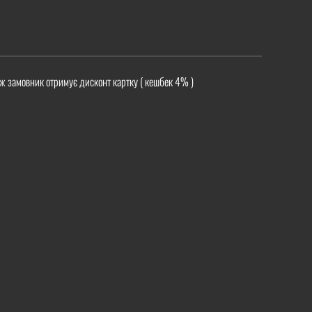
ж замовник отримує дисконт картку ( кешбек 4% )