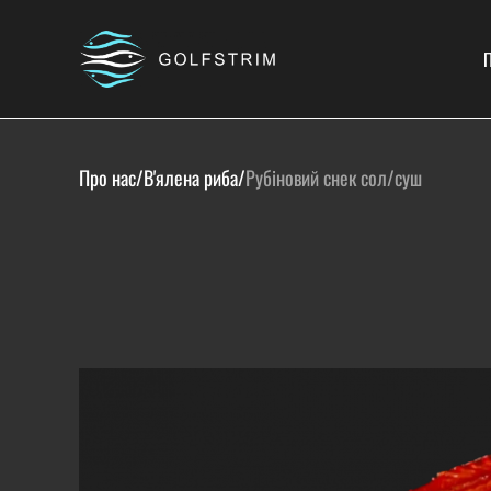
П
Про нас
/
В'ялена риба
/
Рубіновий снек сол/суш