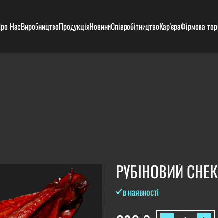
ро Нас
Виробництво
Продукція
Новини
Співробітництво
Кар'єра
Фірмова тор
РУБІНОВИЙ СНЕ
в наявності