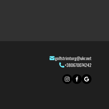
golfstrimtorg@ukr.net
+380670074242