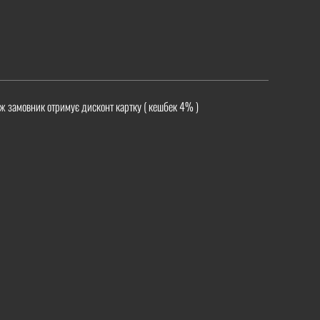
ж замовник отримує дисконт картку ( кешбек 4% )