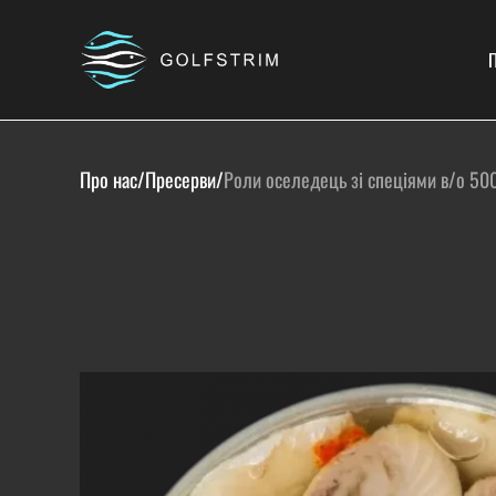
П
Про нас
/
Пресерви
/
Роли оселедець зі спеціями в/о 50