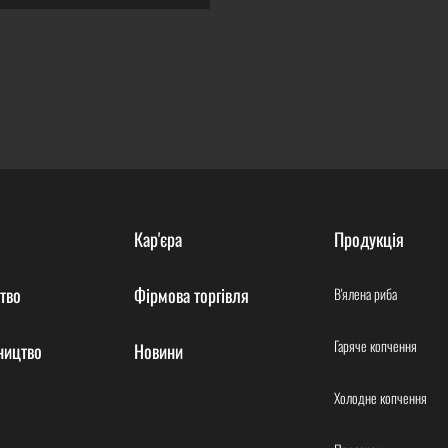
Кар'єра
Продукція
тво
Фірмова торгівля
В'ялена риба
Гаряче копчення
ництво
Новини
Холодне копчення