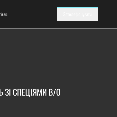
Зателефонувати
гівля
 ЗІ СПЕЦІЯМИ В/О