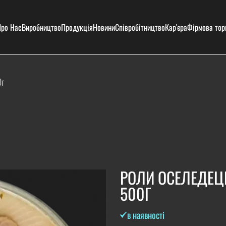
ро Нас
Виробництво
Продукція
Новини
Співробітництво
Кар'єра
Фірмова тор
0г
РОЛИ ОСЕЛЕДЕЦЬ
500Г
в наявності