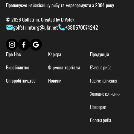
Пропонуємо найякіснішу рибу та морепродукти з 2004 року
© 2026 Golfstrim. Created by
DiVotek
golfstrimtorg@ukr.net
+380670074242
Про Нас
Кар'єра
Продукція
Виробництво
Фірмова торгівля
В'ялена риба
Співробітництво
Новини
Гаряче копчення
Холодне копчення
Пресерви
Солона риба