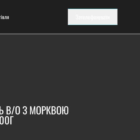
Зателефонувати
гівля
Ь В/О З МОРКВОЮ
00Г