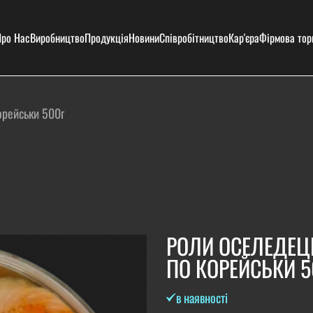
ро Нас
Виробництво
Продукція
Новини
Співробітництво
Кар'єра
Фірмова тор
орейськи 500г
РОЛИ ОСЕЛЕДЕЦ
ПО КОРЕЙСЬКИ 5
в наявності