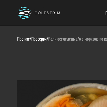
П
Про нас
/
Пресерви
/
Роли оселедець в/о з морквою по к