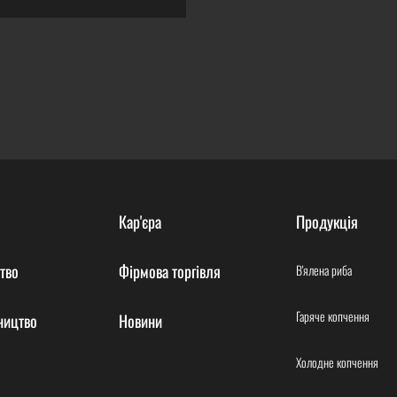
Кар'єра
Продукція
тво
Фірмова торгівля
В'ялена риба
Гаряче копчення
ництво
Новини
Холодне копчення