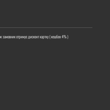
ж замовник отримує дисконт картку ( кешбек 4% )