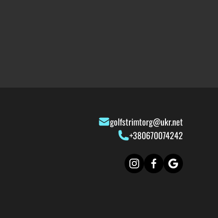
golfstrimtorg@ukr.net
+380670074242