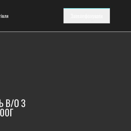
Зателефонувати
гівля
 В/О З
00Г