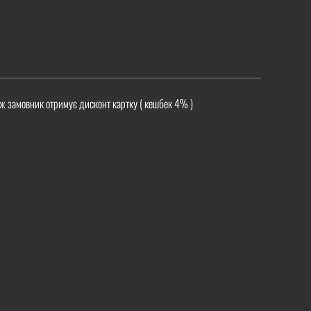
ж замовник отримує дисконт картку ( кешбек 4% )