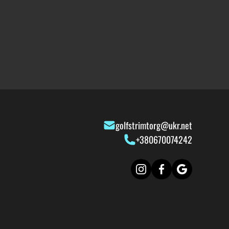
golfstrimtorg@ukr.net
+380670074242