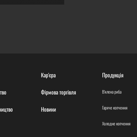
Кар'єра
Продукція
тво
Фірмова торгівля
В'ялена риба
Гаряче копчення
ництво
Новини
Холодне копчення