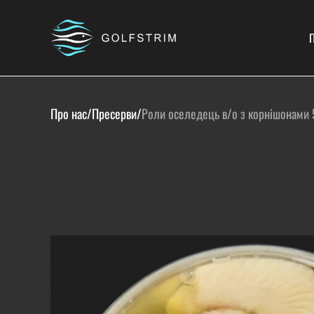
П
Про нас
/
Пресерви
/
Роли оселедець в/о з корнішонами 