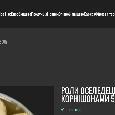
ро Нас
Виробництво
Продукція
Новини
Співробітництво
Кар'єра
Фірмова тор
500г
РОЛИ ОСЕЛЕДЕЦЬ
КОРНІШОНАМИ 5
в наявності