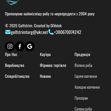
Пропонуємо найякіснішу рибу та морепродукти з 2004 року
© 2026 Golfstrim. Created by
DiVotek
golfstrimtorg@ukr.net
+380670074242
Про Нас
Кар'єра
Продукція
Виробництво
Фірмова торгівля
В'ялена риба
Співробітництво
Новини
Гаряче копчення
Холодне копчення
Пресерви
Солона риба