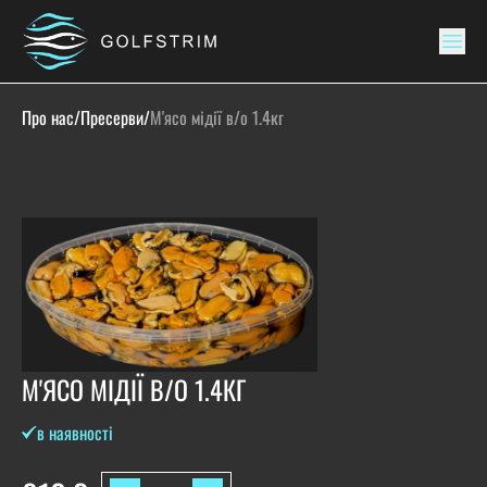
Про нас
/
Пресерви
/
М'ясо мідії в/о 1.4кг
М'ЯСО МІДІЇ В/О 1.4КГ
в наявності