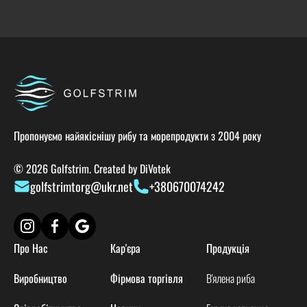
Пропонуємо найякіснішу рибу та морепродукти з 2004 року
© 2026 Golfstrim. Created by
DiVotek
golfstrimtorg@ukr.net
+380670074242
Про Нас
Кар'єра
Продукція
Виробництво
Фірмова торгівля
В'ялена риба