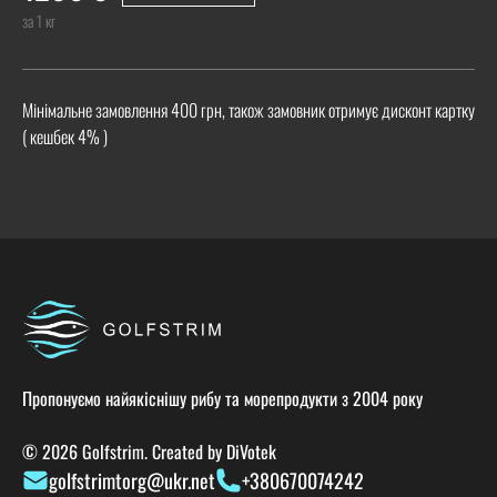
за 1 кг
Мінімальне замовлення 400 грн, також замовник отримує дисконт картку
( кешбек 4% )
Пропонуємо найякіснішу рибу та морепродукти з 2004 року
© 2026 Golfstrim. Created by
DiVotek
golfstrimtorg@ukr.net
+380670074242