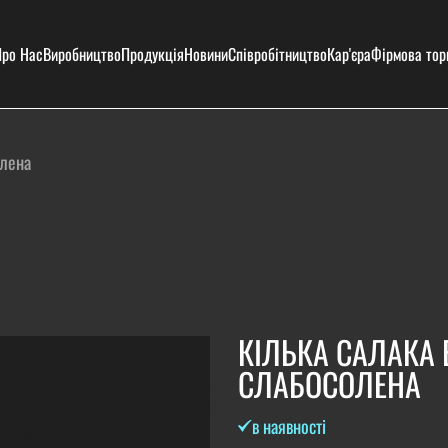
ро Нас
Виробництво
Продукція
Новини
Співробітництво
Кар'єра
Фірмова тор
олена
КІЛЬКА САЛАКА 
СЛАБОСОЛЕНА
в наявності