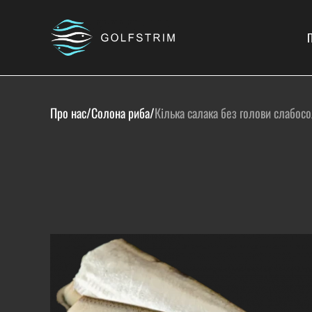
П
Про нас
/
Солона риба
/
Кілька салака без голови слабос