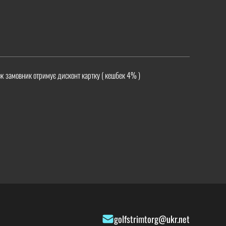
ж замовник отримує дисконт картку ( кешбек 4% )
golfstrimtorg@ukr.net