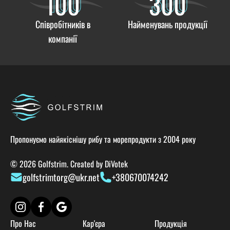
100
300
100
300
Співробітників в
Найменувань продукції
компанії
Пропонуємо найякіснішу рибу та морепродукти з 2004 року
© 2026 Golfstrim. Created by
DiVotek
golfstrimtorg@ukr.net
+380670074242
Про Нас
Кар'єра
Продукція