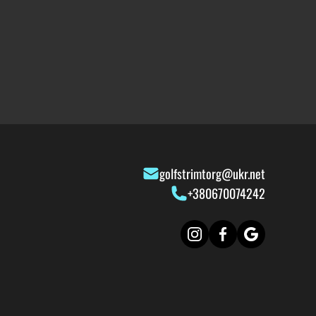
golfstrimtorg@ukr.net
+380670074242