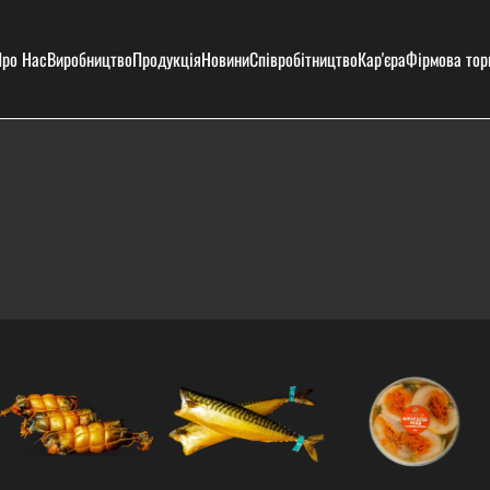
ро Нас
Виробництво
Продукція
Новини
Співробітництво
Кар'єра
Фірмова тор