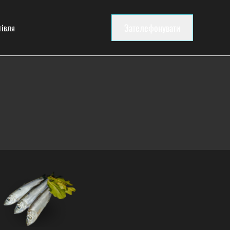
Зателефонувати
гівля