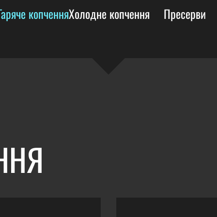
Гаряче копчення
Холодне копчення
Пресерви
ННЯ