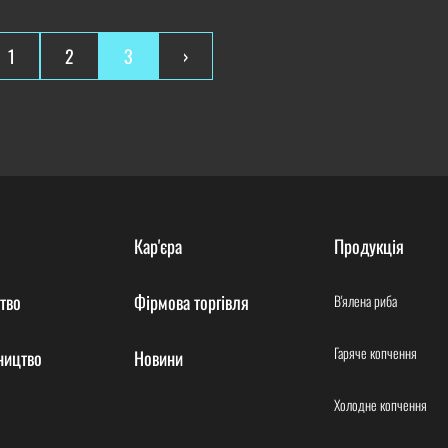
1
2
3
›
Кар'єра
Продукція
тво
Фірмова торгівля
В'ялена риба
Гаряче копчення
ництво
Новини
Холодне копчення