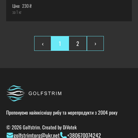
Ціна:
230 ₴
за 1 кг
‹
1
2
›
Пропонуємо найякіснішу рибу та морепродукти з 2004 року
© 2026 Golfstrim. Created by
DiVotek
golfstrimtorg@ukr.net
+380670074242