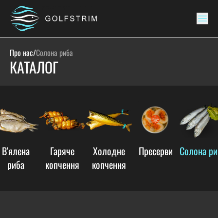
Про нас
/
Солона риба
КАТАЛОГ
В'ялена
Гаряче
Холодне
Пресерви
Солона ри
риба
копчення
копчення