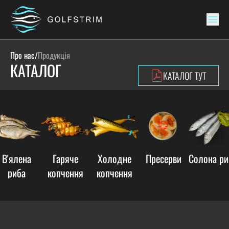
Про нас
/
Продукція
КАТАЛОГ
КАТАЛОГ ТУТ
В'ялена
Гаряче
Холодне
Пресерви
Солона ри
риба
копчення
копчення