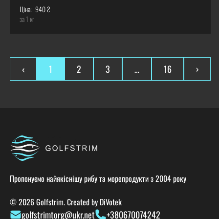
Ціна:
940 ₴
за 1 кг
‹
1
2
3
…
16
›
Пропонуємо найякіснішу рибу та морепродукти з 2004 року
© 2026 Golfstrim. Created by
DiVotek
golfstrimtorg@ukr.net
+380670074242