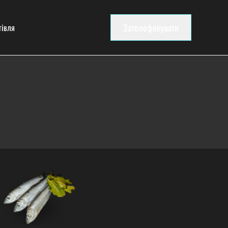
Зателефонувати
гівля