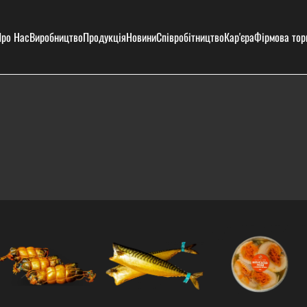
ро Нас
Виробництво
Продукція
Новини
Співробітництво
Кар'єра
Фірмова тор