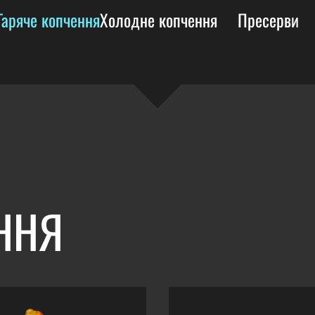
Гаряче копчення
Холодне копчення
Пресерви
ННЯ