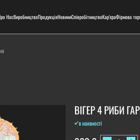
ро Нас
Виробництво
Продукція
Новини
Співробітництво
Кар'єра
Фірмова тор
ня
ВІГЕР 4 РИБИ Г
в наявності