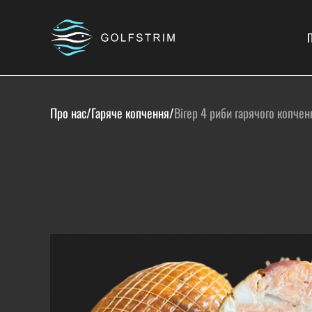
П
Про нас
/
Гаряче копчення
/
Вігер 4 риби гарячого копчен