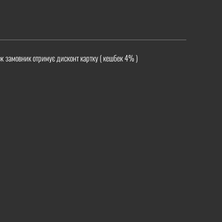
ж замовник отримує дисконт картку ( кешбек 4% )