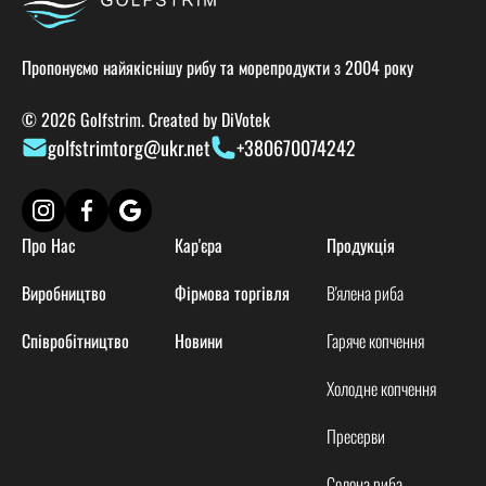
Пропонуємо найякіснішу рибу та морепродукти з 2004 року
© 2026 Golfstrim. Created by
DiVotek
golfstrimtorg@ukr.net
+380670074242
Про Нас
Кар'єра
Продукція
Виробництво
Фірмова торгівля
В'ялена риба
Співробітництво
Новини
Гаряче копчення
Холодне копчення
Пресерви
Солона риба