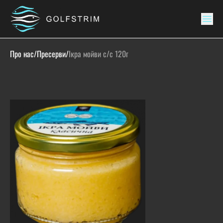
Про нас
/
Пресерви
/
Ікра мойви с/с 120г