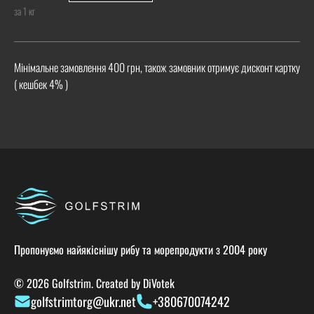
за 1 кг
Мінімальне замовлення 400 грн, також замовник отримує дисконт картку
( кешбек 4% )
Пропонуємо найякіснішу рибу та морепродукти з 2004 року
© 2026 Golfstrim. Created by
DiVotek
golfstrimtorg@ukr.net
+380670074242